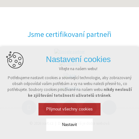
Jsme certifikovaní partneři
Nastavení cookies
Vítejte na našem webu!
Potřebujeme nastavit cookies a související technologie, aby zobrazovaný
obsah odpovídal vašim potřebám a vy na webu nalezli přesně to, co
potřebujete. Soubory cookies používané na našem webu
nikdy neslouží
ke zjišťování totožnosti uživatelů stránek
.
Přijmout všechny cookies
© 2026
xart.cz
Doba webová je doba webová
Nastavit