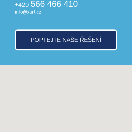
566 466 410
+420
info@xart.cz
POPTEJTE NAŠE ŘEŠENÍ