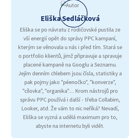
Eliška Sedláčková
Eliška se po návratu z rodičovské pustila ze
vší energií opět do správy PPC kampaní,
kterým se věnovala u nás i před tím. Stará se
o portfolio klientů, jimž připravuje a spravuje
placené kampaně na Googlu a Seznamu.
Jejím denním chlebem jsou čísla, statistiky a
pak pojmy jako "péenočko", "konverze",
"cílovka", "organika".... Krom nástrojů pro
správu PPC používá i další - třeba Collabim,
Looker, atd. Že vám to nic neříká? Nevadí,
Eliška se vyzná a udělá maximum pro to,
abyste na internetu byli vidět.