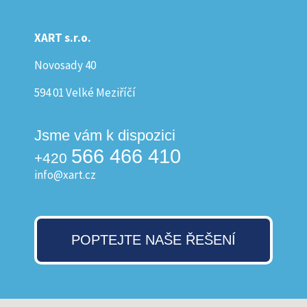
XART s.r.o.
Novosady 40
594 01 Velké Meziříčí
Jsme vám k dispozici
566 466 410
+420
info@xart.cz
POPTEJTE NAŠE ŘEŠENÍ