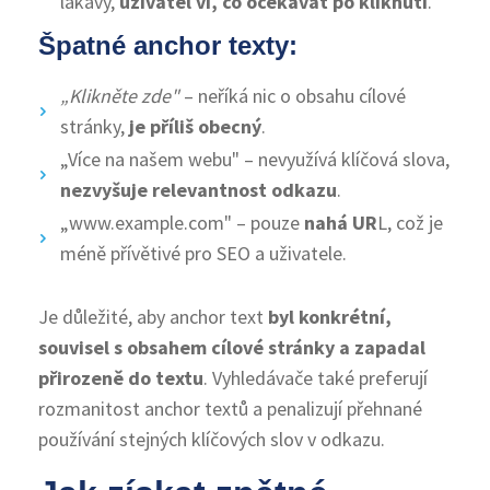
lákavý,
uživatel ví, co očekávat po kliknutí
.
Špatné anchor texty:
„Klikněte zde"
– neříká nic o obsahu cílové
stránky,
je příliš obecný
.
„Více na našem webu" – nevyužívá klíčová slova,
nezvyšuje relevantnost odkazu
.
„www.example.com" – pouze
nahá UR
L, což je
méně přívětivé pro SEO a uživatele.
Je důležité, aby anchor text
byl konkrétní,
souvisel s obsahem cílové stránky a zapadal
přirozeně do textu
. Vyhledávače také preferují
rozmanitost anchor textů a penalizují přehnané
používání stejných klíčových slov v odkazu.