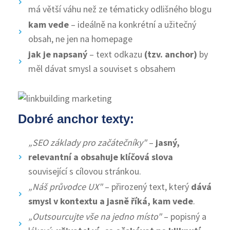
má větší váhu než ze tématicky odlišného blogu
kam vede
– ideálně na konkrétní a užitečný
obsah, ne jen na homepage
jak je napsaný
– text odkazu
(tzv. anchor)
by
měl dávat smysl a souviset s obsahem
Dobré anchor texty:
„SEO základy pro začátečníky"
–
jasný,
relevantní a obsahuje klíčová slova
související s cílovou stránkou.
„Náš průvodce UX"
– přirozený text, který
dává
smysl v kontextu a jasně říká, kam vede
.
„Outsourcujte vše na jedno místo"
– popisný a