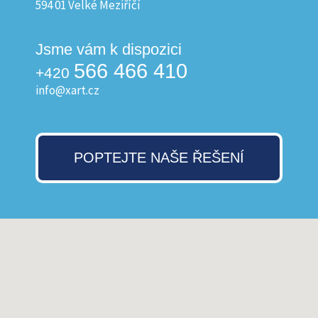
594 01 Velké Meziříčí
Jsme vám k dispozici
566 466 410
+420
info@xart.cz
POPTEJTE NAŠE ŘEŠENÍ