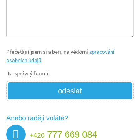
Přečetl(a) jsem si a beru na vědomí
zpracování
osobních údajů
.
Nesprávný formát
odeslat
Anebo raději voláte?
777 669 084
+420