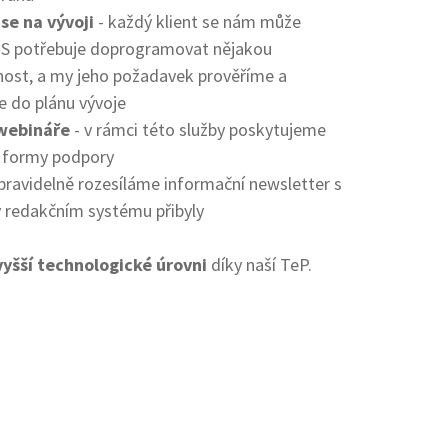
se na vývoji
- každý klient se nám může
MS potřebuje doprogramovat nějakou
nost, a my jeho požadavek prověříme a
 do plánu vývoje
webináře
- v rámci této služby poskytujeme
 formy podpory
pravidelně rozesíláme informační newsletter s
v redakčním systému přibyly
vyšší technologické úrovni
díky naší TeP.