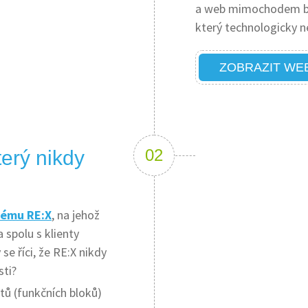
a web mimochodem bě
který technologicky n
ZOBRAZIT WE
erý nikdy
tému RE:X
, na jehož
 spolu s klienty
se říci, že RE:X nikdy
sti?
ů (funkčních bloků)