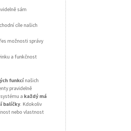
avidelně sám
chodní cíle našich
řes možnosti správy
vinku a funkčnost
kých funkcí
našich
enty pravidelně
o systému a
každý má
í balíčky
. Kdokoliv
čnost nebo vlastnost