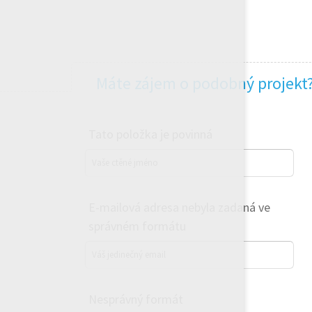
Máte zájem o podobný projekt
Tato položka je povinná
Vaše ctěné jméno
E-mailová adresa nebyla zadaná ve
správném formátu
Váš jedinečný email
Nesprávný formát