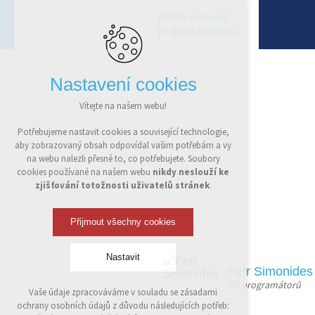
Doba webová
je doba webová
Nastavení cookies
Vítejte na našem webu!
Potřebujeme nastavit cookies a související technologie,
aby zobrazovaný obsah odpovídal vašim potřebám a vy
na webu nalezli přesně to, co potřebujete. Soubory
cookies používané na našem webu
nikdy neslouží ke
zjišťování totožnosti uživatelů stránek
.
Přijmout všechny cookies
Nastavit
Petr Simonides
šéf programátorů
Vaše údaje zpracováváme v souladu se zásadami
Technická cookies
ochrany osobních údajů z důvodu následujících potřeb:
nutná pro provozování webu