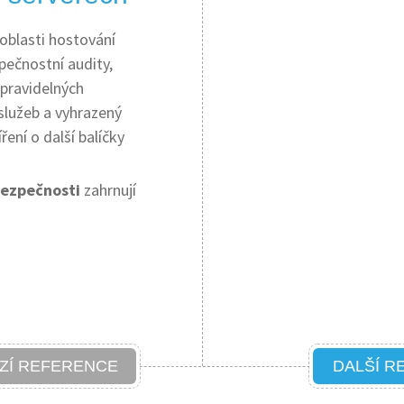
 oblasti hostování
pečnostní audity,
 pravidelných
služeb a vyhrazený
ení o další balíčky
bezpečnosti
zahrnují
ZÍ REFERENCE
DALŠÍ R