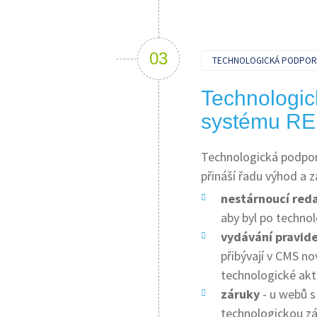
TECHNOLOGICKÁ PODPOR
Technologic
systému RE
Technologická podpor
přináší řadu výhod a z
nestárnoucí red
aby byl po technol
vydávání pravide
přibývají v CMS no
technologické akt
záruky
- u webů 
technologickou z