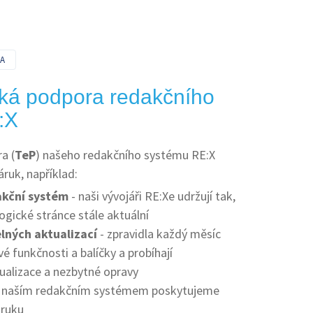
A
ká podpora redakčního
:X
a (
TeP
) našeho redakčního systému RE:X
áruk, například:
akční systém
- naši vývojáři RE:Xe udržují tak,
ogické stránce stále aktuální
lných aktualizací
- zpravidla každý měsíc
vé funkčnosti a balíčky a probíhají
ualizace a nezbytné opravy
s naším redakčním systémem poskytujeme
áruku