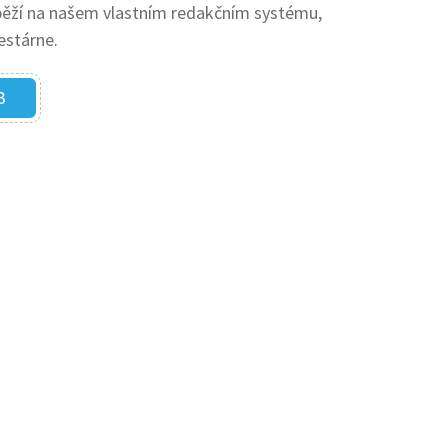
ží na našem vlastním redakčním systému,
estárne.
B