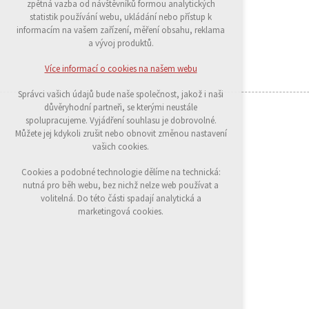
zpětná vazba od návštěvníků formou analytických
udržení kontextu stránek (session): případná
statistik používání webu, ukládání nebo přístup k
přihlášení, volby jazyka, apod.
informacím na vašem zařízení, měření obsahu, reklama
a vývoj produktů.
Volitelná cookies
analytická pro anonymizované vyhodnocení
Více informací o cookies na našem webu
návštěvnosti
marketingová cookies (Google)
Správci vašich údajů bude naše společnost, jakož i naši
důvěryhodní partneři, se kterými neustále
Více informací o cookies na našem webu
spolupracujeme. Vyjádření souhlasu je dobrovolné.
Můžete jej kdykoli zrušit nebo obnovit změnou nastavení
vašich cookies.
Přijmout všechny cookies
Cookies a podobné technologie dělíme na technická:
nutná pro běh webu, bez nichž nelze web používat a
Odmítnout vše
volitelná. Do této části spadají analytická a
marketingová cookies.