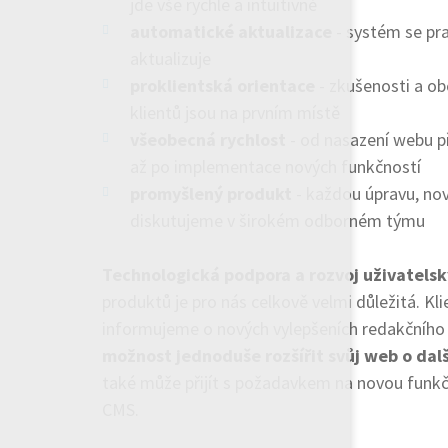
jde vše rychle a intuitivně
automatické aktualizace
- systém se pr
aktualizuje
proklientská orientace
- zkušenosti a ob
klientů jsou na prvním místě
všeobecná rychlost
- od nasazení webu p
až po implementace nových funkčností
promyšlený produkt
- každou úpravu, no
diskutujeme v širokém odborném týmu
Technologická podpora a rozvoj uživatels
produktů je pro nás celkově velmi důležitá. Kli
informujeme o nových vylepšeních redakčníh
možnost jednoduše rozšířit svůj web o dalš
také může přijít s požadavkem na novou funk
CMS.