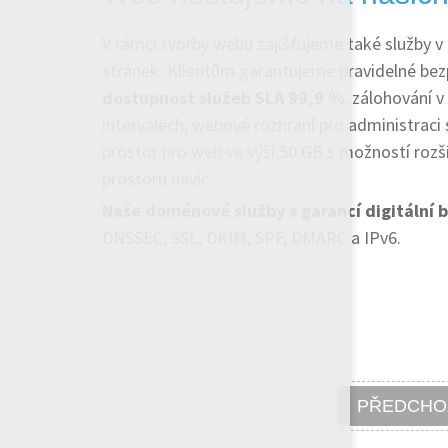
V rámci tvorby webu zajišťujeme také služby v
stránek. Klientům garantujeme pravidelné bez
dostupnost služeb SLA 99,9 %
, zálohování v
intervalech, webové rozhraní pro administraci 
prostor pro web ve výši 50 GB s možností rozšíř
prostoru navíc.
Naše doménové služby s garancí digitální 
DNSSEC, SSL, DKIM, SPF, DMARC a IPv6.
PŘEDCHO