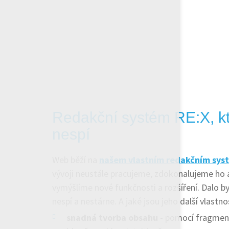
Redakční systém RE:X, kt
nespí
Web běží na
našem vlastním redakčním sys
vývoji neustále pracujeme, zdokonalujeme ho a
vymýšlíme nové funkčnosti a rozšíření. Dalo by 
nespí a nestárne. A jaké jsou jeho další vlastno
snadná tvorba obsahu
- pomocí fragment