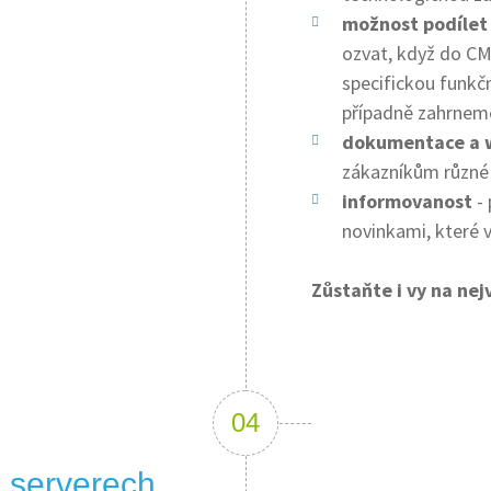
možnost podílet 
ozvat, když do C
specifickou funkč
případně zahrneme
dokumentace a 
zákazníkům různé
informovanost
- 
novinkami, které 
Zůstaňte i vy na nej
 serverech