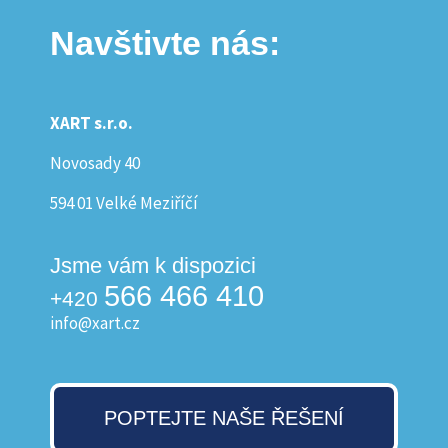
Navštivte nás:
XART s.r.o.
Novosady 40
594 01 Velké Meziříčí
Jsme vám k dispozici
566 466 410
+420
info@xart.cz
POPTEJTE NAŠE ŘEŠENÍ