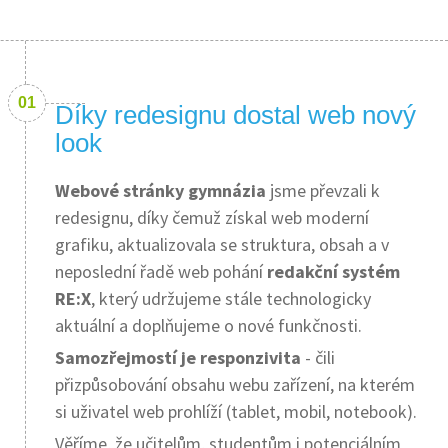
Díky redesignu dostal web nový
look
Webové stránky gymnázia
jsme převzali k
redesignu, díky čemuž získal web moderní
grafiku, aktualizovala se struktura, obsah a v
neposlední řadě web pohání
redakční systém
RE:X
, který udržujeme stále technologicky
aktuální a doplňujeme o nové funkčnosti.
Samozřejmostí je responzivita
- čili
přizpůsobování obsahu webu zařízení, na kterém
si uživatel web prohlíží (tablet, mobil, notebook).
Věříme, že učitelům, studentům i potenciálním