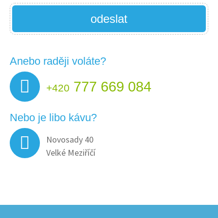
odeslat
Anebo raději voláte?
777 669 084
+420
Nebo je libo kávu?
Novosady 40
Velké Meziříčí