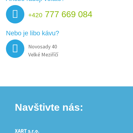
777 669 084
+420
Nebo je libo kávu?
Novosady 40
Velké Meziříčí
Navštivte nás:
XART s.r.o.