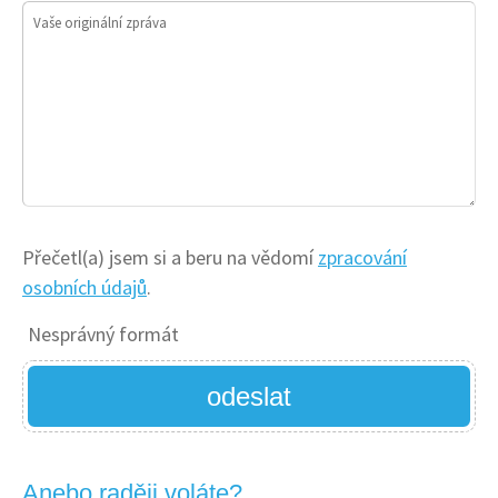
Vaše originální zpráva
Přečetl(a) jsem si a beru na vědomí
zpracování
osobních údajů
.
Nesprávný formát
odeslat
Anebo raději voláte?