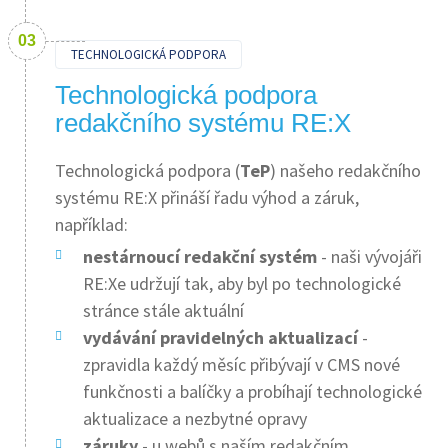
TECHNOLOGICKÁ PODPORA
Technologická podpora
redakčního systému RE:X
Technologická podpora (
TeP
) našeho redakčního
systému RE:X přináší řadu výhod a záruk,
například:
nestárnoucí redakční systém
- naši vývojáři
RE:Xe udržují tak, aby byl po technologické
stránce stále aktuální
vydávání pravidelných aktualizací
-
zpravidla každý měsíc přibývají v CMS nové
funkčnosti a balíčky a probíhají technologické
aktualizace a nezbytné opravy
záruky
- u webů s naším redakčním