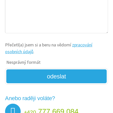
Přečetl(a) jsem si a beru na vědomí
zpracování
osobních údajů
.
Nesprávný formát
odeslat
Anebo raději voláte?
777 669 084
+420