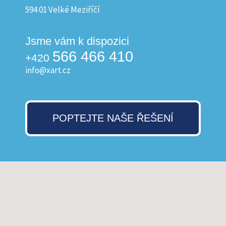
594 01 Velké Meziříčí
Jsme vám k dispozici
566 466 410
+420
info@xart.cz
POPTEJTE NAŠE ŘEŠENÍ