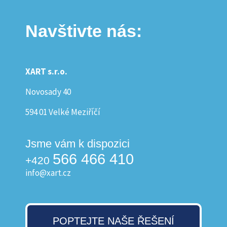
Navštivte nás:
XART s.r.o.
Novosady 40
594 01 Velké Meziříčí
Jsme vám k dispozici
566 466 410
+420
info@xart.cz
POPTEJTE NAŠE ŘEŠENÍ