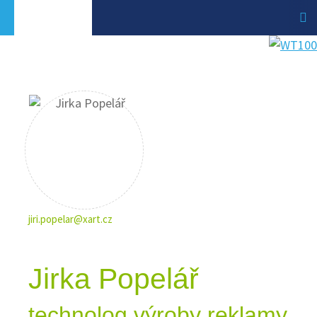
jiri.popelar@xart.cz
Jirka Popelář
technolog výroby reklamy