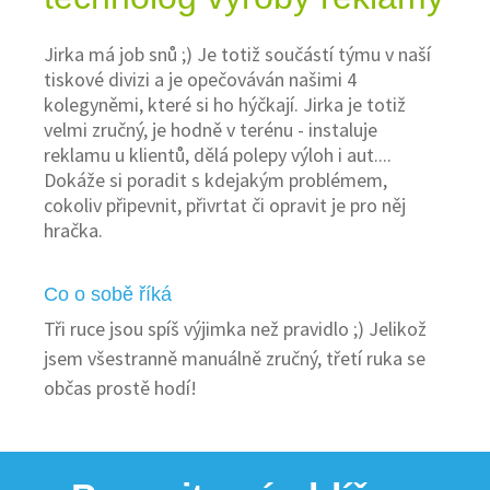
Jirka má job snů ;) Je totiž součástí týmu v naší
tiskové divizi a je opečováván našimi 4
kolegyněmi, které si ho hýčkají. Jirka je totiž
velmi zručný, je hodně v terénu - instaluje
reklamu u klientů, dělá polepy výloh i aut....
Dokáže si poradit s kdejakým problémem,
cokoliv připevnit, přivrtat či opravit je pro něj
hračka.
Co o sobě říká
Tři ruce jsou spíš výjimka než pravidlo ;) Jelikož
jsem všestranně manuálně zručný, třetí ruka se
občas prostě hodí!