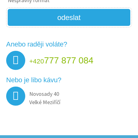
Nesprávný formát
odeslat
Anebo raději voláte?
777 877 084
+420
Nebo je libo kávu?
Novosady 40
Velké Meziříčí