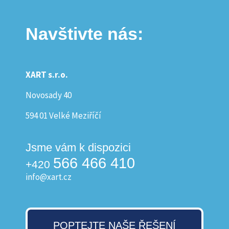
Navštivte nás:
XART s.r.o.
Novosady 40
594 01 Velké Meziříčí
Jsme vám k dispozici
566 466 410
+420
info@xart.cz
POPTEJTE NAŠE ŘEŠENÍ