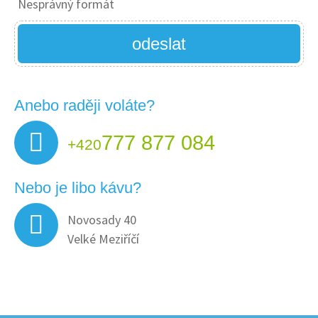
Nesprávný formát
odeslat
Anebo raději voláte?
777 877 084
+420
Nebo je libo kávu?
Novosady 40
Velké Meziříčí