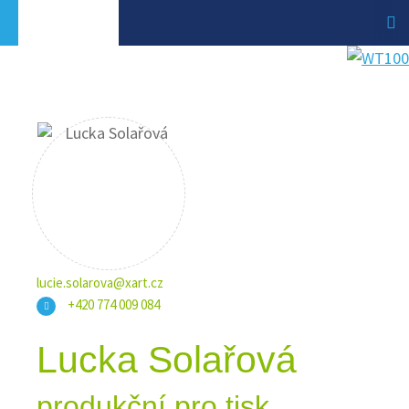
lucie.solarova@xart.cz
+420 774 009 084
Lucka Solařová
produkční pro tisk