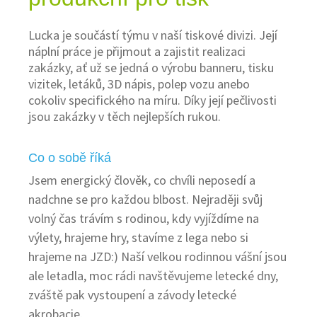
Lucka je součástí týmu v naší tiskové divizi. Její
náplní práce je přijmout a zajistit realizaci
zakázky, ať už se jedná o výrobu banneru, tisku
vizitek, letáků, 3D nápis, polep vozu anebo
cokoliv specifického na míru. Díky její pečlivosti
jsou zakázky v těch nejlepších rukou.
Co o sobě říká
Jsem energický člověk, co chvíli neposedí a
nadchne se pro každou blbost. Nejraději svůj
volný čas trávím s rodinou, kdy vyjíždíme na
výlety, hrajeme hry, stavíme z lega nebo si
hrajeme na JZD:) Naší velkou rodinnou vášní jsou
ale letadla, moc rádi navštěvujeme letecké dny,
zváště pak vystoupení a závody letecké
akrobacie.