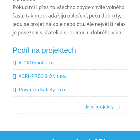
Pokud mi i přes to všechno zbyde chvíle volného
času, tak moc ráda šiju oblečení, peču dobroty,
jedu se projet na kole nebo čtu. Ale největší relax
je posezení s přáteli a s rodinou u dobrého vína.
Podíl na projektech
A-DRO spol. s r.o.
AGRI-PRECISION s.r.o.
Prysmian Kabely, s.r.o.
ATP Motor s.r.o.
další projekty
LABARA CABLES s.r.o.
Základní škola Třebíč, Horka-Domky, Václavské
nám. 44/12