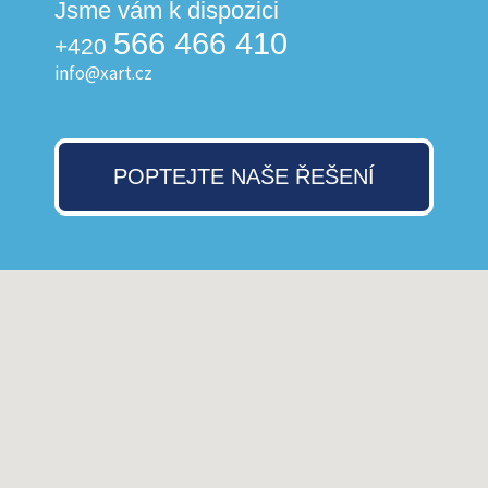
Jsme vám k dispozici
566 466 410
+420
info@xart.cz
POPTEJTE NAŠE ŘEŠENÍ