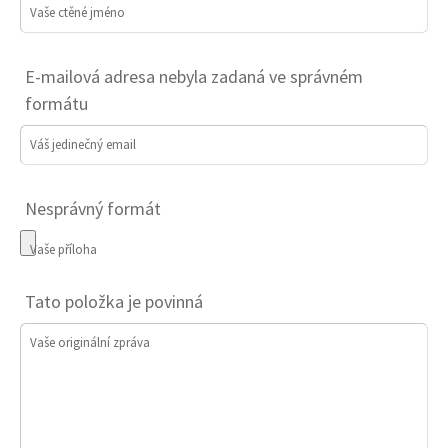
Vaše ctěné jméno
Základní umělecká škola Velké Meziříčí
Základní škola a mateřská škola Ruda
E-mailová adresa nebyla zadaná ve správném
formátu
Harrach gastro s.r.o.
Váš jedinečný email
SANBORN a.s.
Knihovna Eduarda Petišky
Nesprávný formát
Muzeum a informační centrum Vedrovice
Vaše příloha
ZDAR, a.s.
Tato položka je povinná
Základní škola Sokolovská, Velké Meziříčí
Vaše originální zpráva
Obec Znětínek
Farma Tasov s.r.o.