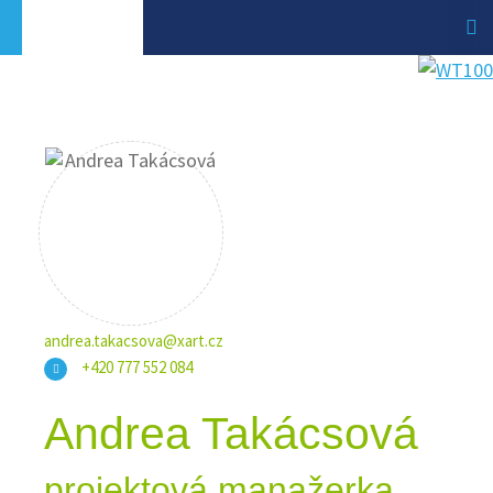
andrea.takacsova@xart.cz
+420 777 552 084
Andrea Takácsová
projektová manažerka