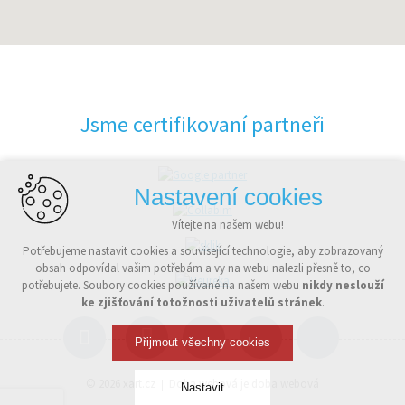
Jsme certifikovaní partneři
Nastavení cookies
Vítejte na našem webu!
Potřebujeme nastavit cookies a související technologie, aby zobrazovaný
obsah odpovídal vašim potřebám a vy na webu nalezli přesně to, co
potřebujete. Soubory cookies používané na našem webu
nikdy neslouží
ke zjišťování totožnosti uživatelů stránek
.
Přijmout všechny cookies
© 2026
xart.cz
Doba webová je doba webová
Nastavit