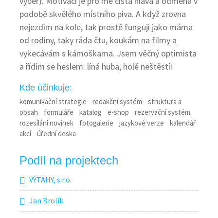
výběr). Motivací je pro mě čistá hlava a odměna v
podobě skvělého místního piva. A když zrovna
nejezdím na kole, tak prostě funguji jako máma
od rodiny, taky ráda čtu, koukám na filmy a
vykecávám s kámoškama. Jsem věčný optimista
a řídím se heslem: líná huba, holé neštěstí!
Kde účinkuje:
komunikační strategie
redakční systém
struktura a
obsah
formuláře
katalog
e-shop
rezervační systém
rozesílání novinek
fotogalerie
jazykové verze
kalendář
akcí
úřední deska
Podíl na projektech
VÝTAHY, s.r.o.
Jan Brolík