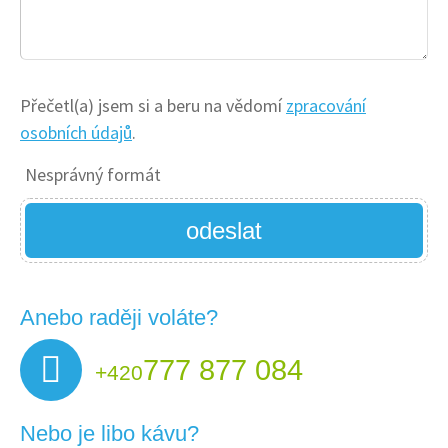
Městys Křižanov
ikonPlast s.r.o.
GLASS VISION s.r.o.
Přečetl(a) jsem si a beru na vědomí
zpracování
osobních údajů
.
Nesprávný formát
odeslat
Anebo raději voláte?
777 877 084
+420
Nebo je libo kávu?